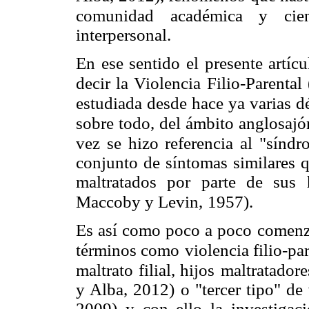
comunidad académica y cient
interpersonal.
En ese sentido el presente artícu
decir la Violencia
Filio-Parental
estudiada desde hace ya varias
d
sobre todo, del ámbito anglosajó
vez se hizo referencia al "síndr
conjunto de síntomas similares q
maltratados por parte de sus
Maccoby y Levin,
1957).
Es así como poco a poco comenzar
términos como
violencia filio-pa
maltrato filial, hijos
maltratadore
y Alba, 2012) o "tercer tipo" de 
2009) y con ello la investigac