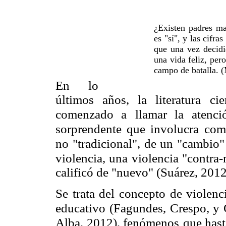
¿Existen padres ma
es "sí", y las cifr
que una vez decidie
una vida feliz, per
campo de batalla. (
En lo
últimos años, la literatura ci
comenzado a
llamar la atenc
sorprendente que involucra
com
no "tradicional", de un "cambio"
violencia, una violencia "contra-
calificó de "nuevo" (Suárez, 2012
Se trata del concepto de violenc
educativo
(Fagundes, Crespo, y 
Alba, 2012), fenómenos
que hast